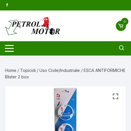
Vai
al
contenuto
0
Home
/
Topicidi
/
Uso Civile/Industriale
/ ESCA ANTIFORMICHE
Blister 2 box