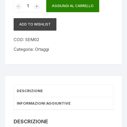
CIMA
AGGIUNGI AL CARRELLO
DI
RAPA
NOVANTINA-
ADD TO WISHLIST
500
GR
COD:
SEM02
quantità
Categoria:
Ortaggi
DESCRIZIONE
INFORMAZIONI AGGIUNTIVE
DESCRIZIONE