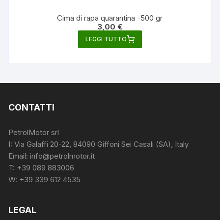
Cima di rapa quarantina -500 gr
3,00
€
LEGGI TUTTO
CONTATTI
PetrolMotor srl
I: Via Galaffi 20-22, 84090 Giffoni Sei Casali (SA), Italy
Email: info@petrolmotor.it
T: +39 089 883006
W: +39 339 612 4535
LEGAL