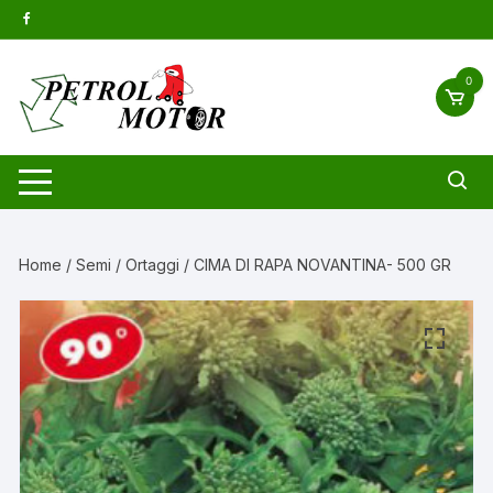
Vai
al
contenuto
0
Home
/
Semi
/
Ortaggi
/ CIMA DI RAPA NOVANTINA- 500 GR