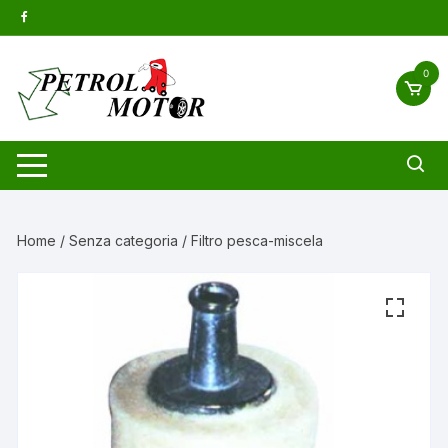
Vai
al
contenuto
0
Home
/
Senza categoria
/ Filtro pesca-miscela