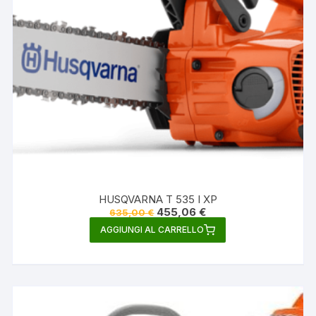
HUSQVARNA T 535 I XP
Il
Il
455,06
€
635,00
€
prezzo
prezzo
AGGIUNGI AL CARRELLO
originale
attuale
era:
è:
635,00 €.
455,06 €.